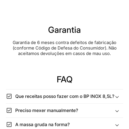
Garantia
Garantia de 6 meses contra defeitos de fabricação
(conforme Código de Defesa do Consumidor). Não
aceitamos devoluções em casos de mau uso.
FAQ
check_box
Que receitas posso fazer com o BP INOX 8,5L?
check_box
Preciso mexer manualmente?
check_box
A massa gruda na forma?