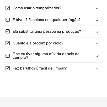
check_box
Como usar o temporizador?
check_box
É bivolt? Funciona em qualquer fogão?
check_box
Ela substitui uma pessoa na produção?
check_box
Quanto ela produz por ciclo?
E se eu tiver alguma dúvida depois da
check_box
compra?
check_box
Faz barulho? É fácil de limpar?