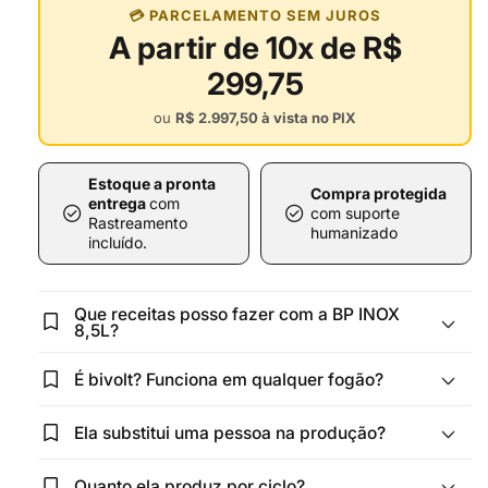
💳 PARCELAMENTO SEM JUROS
A partir de 10x de R$
299,75
ou
R$ 2.997,50
à vista no PIX
Estoque a pronta
Compra protegida
entrega
com
check_circle
check_circle
com suporte
Rastreamento
humanizado
incluído.
Que receitas posso fazer com a BP INOX
bookmark_star
8,5L?
bookmark_star
É bivolt? Funciona em qualquer fogão?
bookmark_star
Ela substitui uma pessoa na produção?
bookmark_star
Quanto ela produz por ciclo?