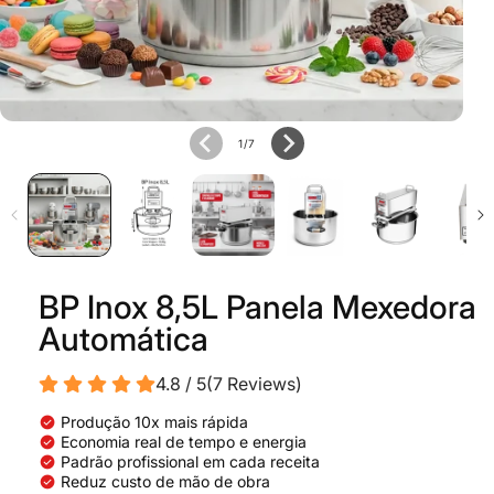
de
1
/
7
BP Inox 8,5L Panela Mexedora
Automática
4.8 / 5
(
7
Reviews
)
check_circle
Produção 10x mais rápida
check_circle
Economia real de tempo e energia
check_circle
Padrão profissional em cada receita
check_circle
Reduz custo de mão de obra